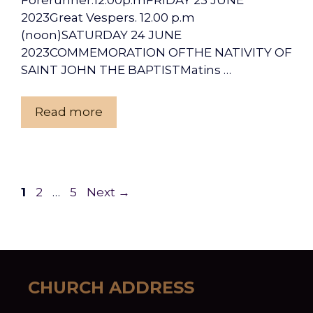
2023Great Vespers. 12.00 p.m
(noon)SATURDAY 24 JUNE
2023COMMEMORATION OFTHE NATIVITY OF
SAINT JOHN THE BAPTISTMatins …
Read more
Page
Page
Page
1
2
…
5
Next
→
CHURCH ADDRESS