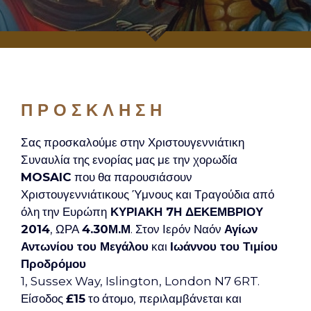
Π Ρ Ο Σ Κ Λ Η Σ Η
Σας προσκαλούμε στην Χριστουγεννιάτικη
Συναυλία της ενορίας μας με την χορωδία
MOSAIC
που θα παρουσιάσουν
Χριστουγεννιάτικους Ύμνους και Τραγούδια από
όλη την Ευρώπη
ΚΥΡΙΑΚΗ 7Η ΔΕΚΕΜΒΡΙΟΥ
2014
, ΩΡΑ
4.30Μ.Μ
. Στον Ιερόν Ναόν
Αγίων
Αντωνίου του Μεγάλου
και
Ιωάννου του Τιμίου
Προδρόμου
1, Sussex Way, Islington, London N7 6RT.
Είσοδος
£15
το άτομο, περιλαμβάνεται και