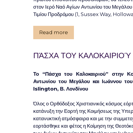
στον Ιερό Ναό Αγίων Αντωνίου του Μεγάλου 
Τιμίου Προδρόμου (1, Sussex Way, Hollowa
Read more
ΠΆΣΧΑ ΤΟΥ ΚΑΛΟΚΑΙΡΙΟΎ
Το “Πάσχα του Καλοκαιριού” στην Κο
Αντωνίου του Μεγάλου και Ιωάννου του
Islington, Β. Λονδίνου
Ό­λος ο Ορ­θό­δο­ξος Χρι­στια­νι­κός κό­σμος ε­όρ­
κατά­νυ­ξη την Ε­ορ­τή της Κοι­μή­σε­ως της Υ­πε­ρ
κατανυκτική ατμόσφαιρα και με την συμμετ
εορτάσθηκε και φέτος η Κοίμηση της Θεοτόκο