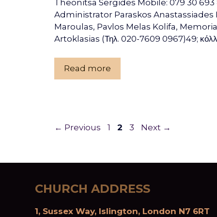
Theonitsa Sergides Mobile: 079 30 69
Administrator Paraskos Anastassiades Ie
Maroulas, Pavlos Melas Kolifa, Memorial
Artoklasias (Τηλ. 020-7609 0967)49; κόλ
Read more
Page
Page
Page
←
Previous
1
2
3
Next
→
CHURCH ADDRESS
1, Sussex Way, Islington, London N7 6RT