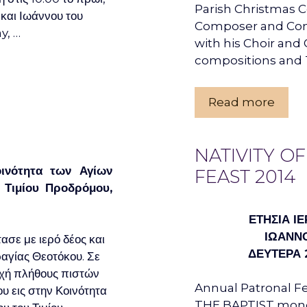
Parish Christmas 
και Ιωάννου του
Composer­­­­ and C
y, …
with his Choir and
compositions and 
Read more
NATIVITY OF
ινότητα των Αγίων
FEAST 2014
 Τιμίου Προδρόμου,
ΕΤΗΣΙΑ Ι
ΙΩΑΝΝ
τα­σε με ιε­ρό δέ­ος και
ΔΕΥΤΕΡΑ 2
α­γί­ας Θε­ο­τό­κου. Σε
οχή πλήθους πιστών
Annual Patronal Fe
υ εις στην Κοινότητα
THE BAPTIST mond