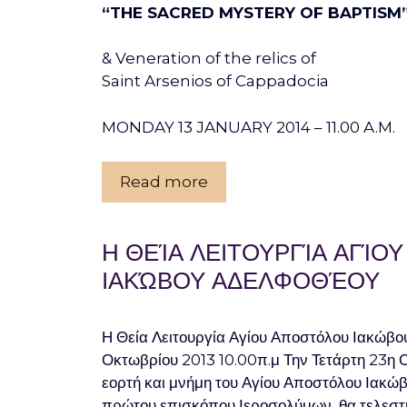
“THE SACRED MYSTERY OF BAPTISM
& Veneration of the relics of
Saint Arsenios of Cappadocia
MONDAY 13 JANUARY 2014 – 11.00 A.M.
Read more
Η ΘΕΊΑ ΛΕΙΤΟΥΡΓΊΑ ΑΓΊΟ
ΙΑΚΏΒΟΥ ΑΔΕΛΦΟΘΈΟΥ
Η Θεία Λειτουργία Αγίου Αποστόλου Ιακώβο
Οκτωβρίου 2013 10.00π.μ Την Τετάρτη 23η 
εορτή και μνήμη του Αγίου Αποστόλου Ιακώ
πρώτου επισκόπου Ιεροσολύμων, θα τελεστή 