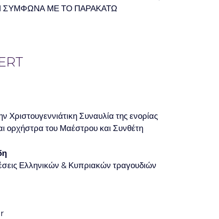
Ν ΣΥΜΦΩΝΑ ΜΕ ΤΟ ΠΑΡΑΚΑΤΩ
ERT
ν Χριστουγεννιάτικη Συναυλία της ενορίας
αι ορχήστρα του Μαέστρου και Συνθέτη
δη
έσεις Ελληνικών & Κυπριακών τραγουδιών
r