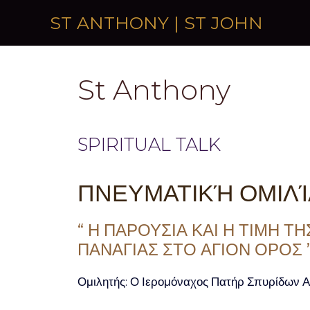
Skip to content
ST ANTHONY | ST JOHN
St Anthony
SPIRITUAL TALK
ΠΝΕΥΜΑΤΙΚΉ ΟΜΙΛΊ
“ Η ΠΑΡΟΥΣΙΑ ΚΑΙ Η ΤΙΜΗ ΤΗ
ΠΑΝΑΓΙΑΣ ΣΤΟ ΑΓΙΟΝ ΟΡΟΣ 
Ομιλητής: Ο Ιερομόναχος Πατήρ Σπυρίδων Α