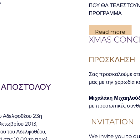
”
ΠΟΥ ΘΑ ΤΕΛΕΣΤΟΥ
ΠΡΟΓΡΑΜΜΑ.
Read more
XMAS CONC
ΠΡΟΣΚΛΗΣΗ
Σας προσκαλούμε στη
μας με την χορωδία κ
Υ ΑΠΟΣΤΌΛΟΥ
Μιχαλάκη Μιχαηλού
με προσωπικές συνθ
υ Αδελφοθέου 23η
INVITATION
Οκτωβρίου 2013,
βου του Αδελφοθέου,
We invite you to ou
στις 10.00 το πρωί,