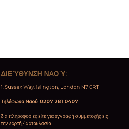
ΔΙΕΎΘΥΝΣΗ ΝΑΟΎ
:
1, Sussex Way, Islington, London N7 6RT
Τηλέφωνο Ναού
:
0207 281 0407
δια πληροφορίες είτε για εγγραφή συμμετοχής εις
την εορτή / αρτοκλασία